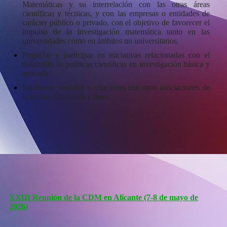
Matemáticas y su interrelación con las otras áreas
científicas y técnicas, y con las empresas o entidades de
carácter público o privado, con el objetivo de favorecer el
impulso de la investigación matemática tanto en las
universidades como en ámbitos no universitarios.
Propiciar y participar en iniciativas relacionadas con el
desarrollo de políticas científicas en investigación básica y
aplicada.
Establecer vínculos o relaciones con otras asociaciones de
la misma naturaleza y fines.
XXIII Reunión de la CDM en Alicante (7-8 de mayo de
2026)
_____________________